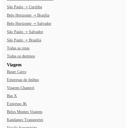
São Paulo ➝ Curitiba
Belo Horizonte ➝ Brasília
Belo Horizonte ➝ Salvador
São Paulo ➝ Salvador
São Paulo ➝ Brasília
Todas as rotas
Todas os destinos
Viagem
Buser Carro
Empresas de ônibus
Viagens Chapecó
Bus X
Expresso JK
Belos Montes Viagens
Kandango Transportes
Viação Itapemirim