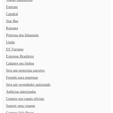
Emtram
Catedral
Star Bus
Kaissara
Princesa dos Inhamuns
Unida
ES Turismo
Expresso Brasileiro
Cadastre seu ônibus
Seja um motorista parceiro
Fretado para empresas
Seja um revendedor autorizado
Agências autorizadas
Compre nos canais oficiais
Sugerir uma viagem
Compre Vale Buser