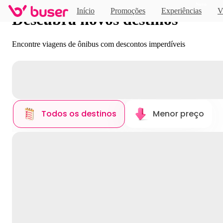
Novo
Início
Promoções
Experiências
V
Descubra novos destinos
Encontre viagens de ônibus com descontos imperdíveis
Todos os destinos
Menor preço