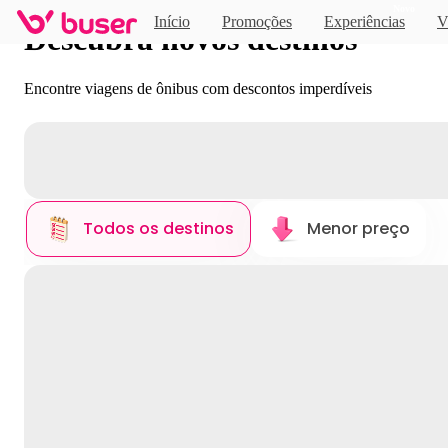
Novo
Início
Promoções
Experiências
V
Descubra novos destinos
Encontre viagens de ônibus com descontos imperdíveis
Todos os destinos
Menor preço