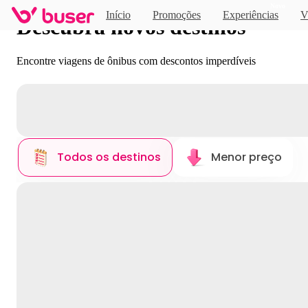
Novo
Início
Promoções
Experiências
V
Descubra novos destinos
Encontre viagens de ônibus com descontos imperdíveis
Todos os destinos
Menor preço