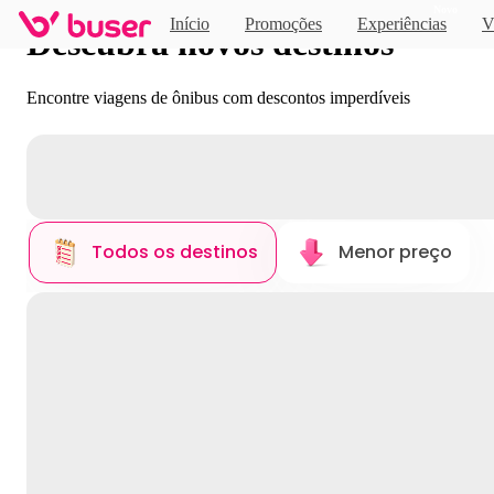
Novo
Início
Promoções
Experiências
V
Descubra novos destinos
Encontre viagens de ônibus com descontos imperdíveis
Todos os destinos
Menor preço