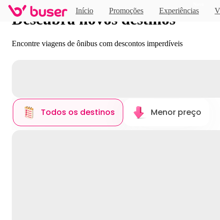
Novo
Início
Promoções
Experiências
V
Descubra novos destinos
Encontre viagens de ônibus com descontos imperdíveis
Todos os destinos
Menor preço