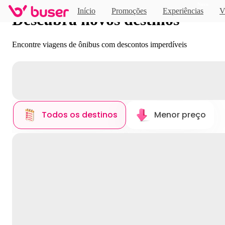
Novo
Início
Promoções
Experiências
V
Descubra novos destinos
Encontre viagens de ônibus com descontos imperdíveis
Todos os destinos
Menor preço