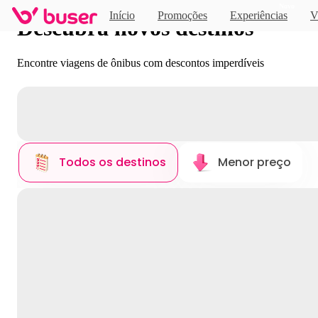
Novo
Início
Promoções
Experiências
V
Descubra novos destinos
Encontre viagens de ônibus com descontos imperdíveis
Todos os destinos
Menor preço