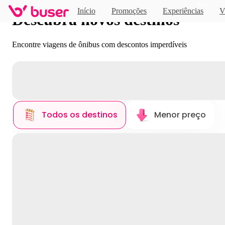
Novo
Início
Promoções
Experiências
V
Descubra novos destinos
Encontre viagens de ônibus com descontos imperdíveis
Todos os destinos
Menor preço