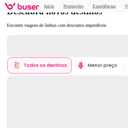
Novo
Início
Promoções
Experiências
V
Descubra novos destinos
Encontre viagens de ônibus com descontos imperdíveis
Todos os destinos
Menor preço