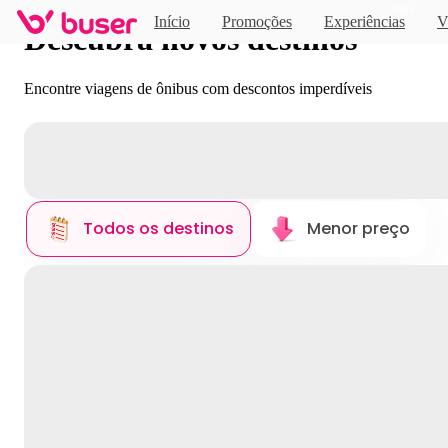
Novo
Início
Promoções
Experiências
V
Descubra novos destinos
Encontre viagens de ônibus com descontos imperdíveis
Todos os destinos
Menor preço