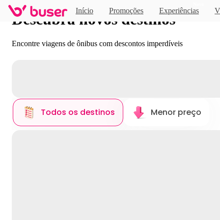
Novo
Início
Promoções
Experiências
V
Descubra novos destinos
Encontre viagens de ônibus com descontos imperdíveis
Todos os destinos
Menor preço