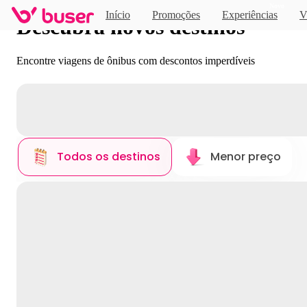
Novo
Início
Promoções
Experiências
V
Descubra novos destinos
Encontre viagens de ônibus com descontos imperdíveis
Todos os destinos
Menor preço