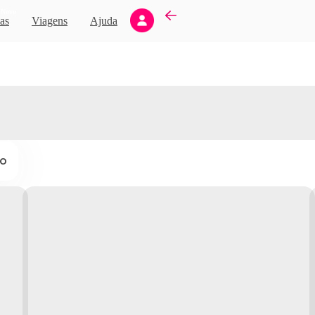
Novo
as
Viagens
Ajuda
ço