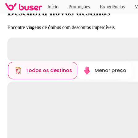
Novo
Início
Promoções
Experiências
V
Descubra novos destinos
Encontre viagens de ônibus com descontos imperdíveis
Todos os destinos
Menor preço