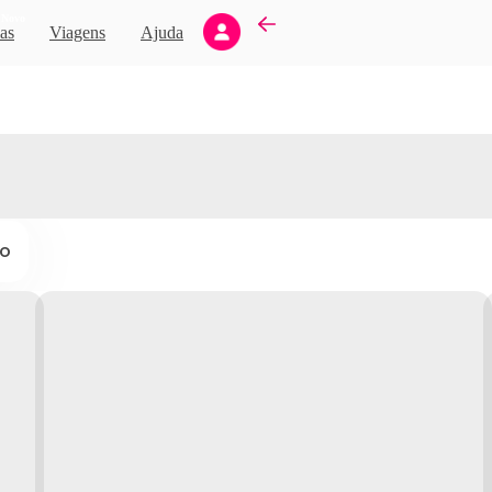
Novo
as
Viagens
Ajuda
ço