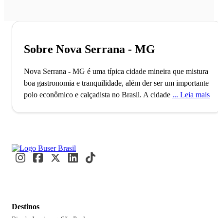
Sobre Nova Serrana - MG
Nova Serrana - MG é uma típica cidade mineira que mistura
boa gastronomia e tranquilidade, além der ser um importante
polo econômico e calçadista no Brasil.
A cidade de Nova
Leia mais
Serrana está localizada no estado de Minas Gerais e conta
com mais de 100 mil habitantes, sendo uma das mais que
crescem no estado mineiro. O município, que tem a sua
economia fortemente influenciada pela produção de
calçados esportivos, foi fundado no ano de 1869 e é um
importante polo calçadista do Brasil. A cidade é conhecida
por ser a Capital Nacional dos Calçados Esportivos e é
considerada a terceira maior produtora do segmento no país.
A cidade recebeu o nome de “Nova Serrana” em
Destinos
homenagem à cidade de Pitangui, outrora conhecida como