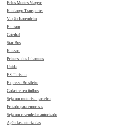
Belos Montes Viagens
Serrana também não pode ir embora sem experimentar as
Kandango Transportes
delícias da gastronomia local, como o feijão tropeiro, o tutu
à mineira, o leitão a pururuca, o frango com quiabo, o
Viação Itapemirim
delicioso doce de leite e o tradicional pão de queijo. E aí,
Emtram
está esperando o que para pegar o próximo ônibus?
Catedral
Star Bus
Kaissara
Princesa dos Inhamuns
Unida
ES Turismo
Expresso Brasileiro
Cadastre seu ônibus
Seja um motorista parceiro
Fretado para empresas
Seja um revendedor autorizado
Agências autorizadas