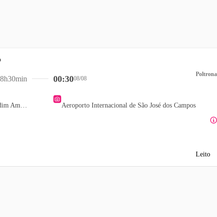
Poltrona
00:30
8h30min
08/08
Posto ON Petro - Jardim Ambiental
Aeroporto Internacional de São José dos Campos
Leito