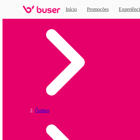
Início
Promoções
Experiênci
Home
Ônibus