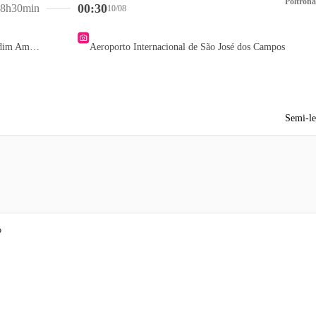
Poltrona
00:30
8h30min
10/08
Posto ON Petro - Jardim Ambiental
Aeroporto Internacional de São José dos Campos
Semi-le