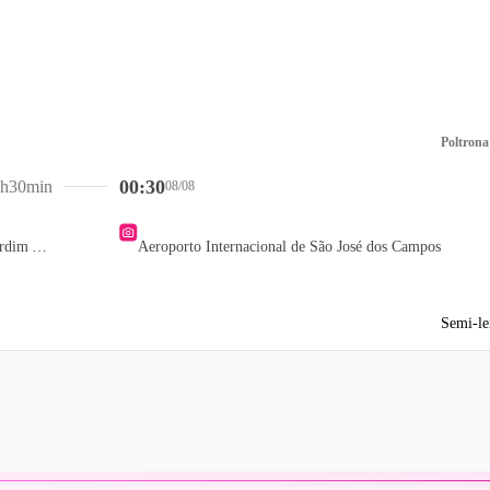
Poltrona
00:30
h30min
08/08
Posto ON Petro - Jardim Ambiental
Aeroporto Internacional de São José dos Campos
Semi-le