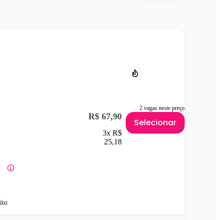
2 vagas neste preço
R$ 67,90
Selecionar
3x R$
25,18
ito