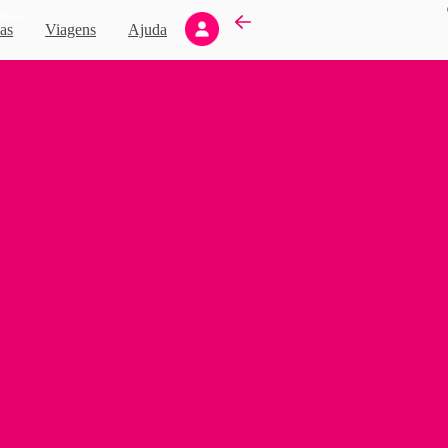
Novo
as
Viagens
Ajuda