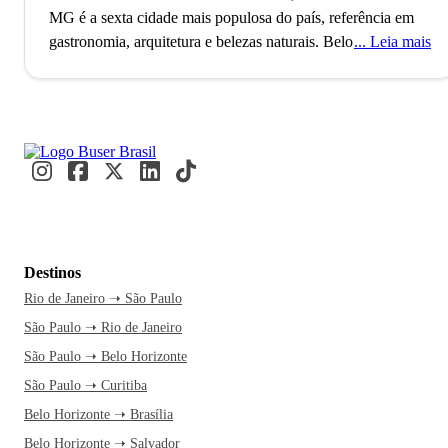
MG é a sexta cidade mais populosa do país, referência em
gastronomia, arquitetura e belezas naturais.
Belo Horizonte,
Leia mais
recentemente nomeada Cidade Criativa da Unesco pela
gastronomia, foi planejada para ser a capital política e
administrativa de Minas Gerais durante a República. Essa
distinção destaca a cidade como um polo cultural e
gastronômico, com mais de 2 milhões de habitantes e uma
rica história culinária. Nos botecos e restaurantes, moradores
e visitantes se reúnem para saborear iguarias locais e
desfrutar da cena gastronômica.
Enquanto você se dirige a
Belo Horizonte, já imagina a delícia de explorar o Conjunto
Destinos
Arquitetônico da Lagoa da Pampulha. É o momento perfeito
Rio de Janeiro ➝ São Paulo
para fazer essa viagem e se perder nas belezas culturais e
São Paulo ➝ Rio de Janeiro
naturais da cidade. Com a Buser, a passagem de ônibus te
garante conforto e aquele tempo livre para relaxar sem
São Paulo ➝ Belo Horizonte
preocupações. E se precisar de algo, o atendimento está
São Paulo ➝ Curitiba
disponível 24 horas, com segurança e facilidade na compra.
Belo Horizonte ➝ Brasília
Quando o ônibus chega na rodoviária, a exploração da
Belo Horizonte ➝ Salvador