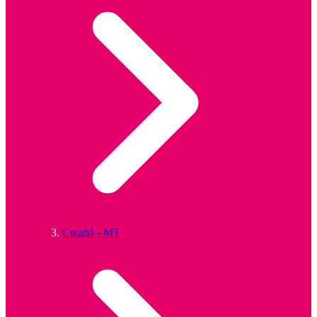
Cuiabá - MT