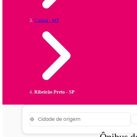
Cuiabá - MT
Ribeirão Preto - SP
Ônibus 