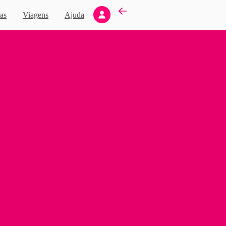
Novo
as
Viagens
Ajuda