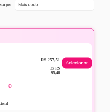
enar por
R$ 257,51
Selecionar
3x R$
95,48
ional