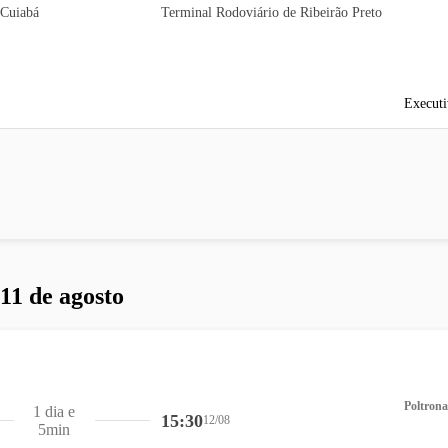
 Cuiabá
Terminal Rodoviário de Ribeirão Preto
Executi
 11 de agosto
Poltrona
1 dia e
15:30
12/08
5min