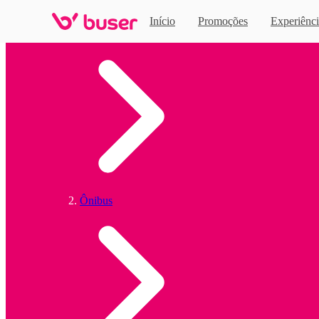
Início
Promoções
Experiênci
Home
Ônibus