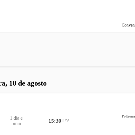
Conven
ra, 10 de agosto
Poltrona
1 dia e
15:30
11/08
5min