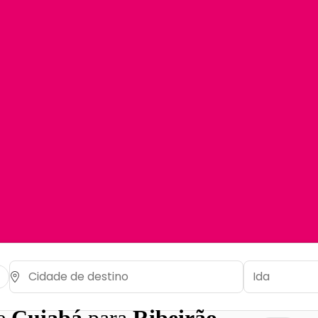
de
Cuiabá
para
Ribeirão