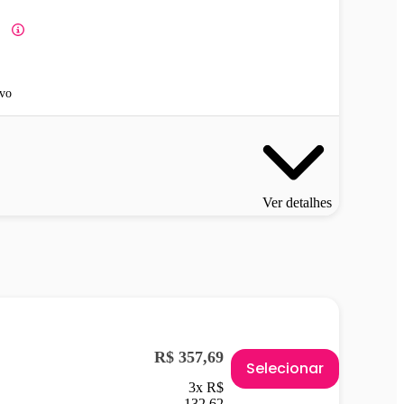
vo
Ver detalhes
R$ 357,69
Selecionar
3x R$
132,62