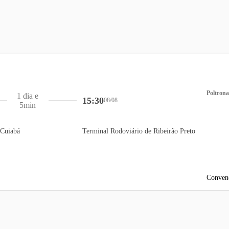
Poltrona
1 dia e
15:30
08/08
5min
 Cuiabá
Terminal Rodoviário de Ribeirão Preto
Conven