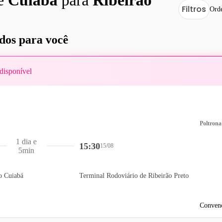
Filtros
Ord
os para você
disponível
Poltrona
1 dia e
15:30
15/08
5min
o Cuiabá
Terminal Rodoviário de Ribeirão Preto
Convenc