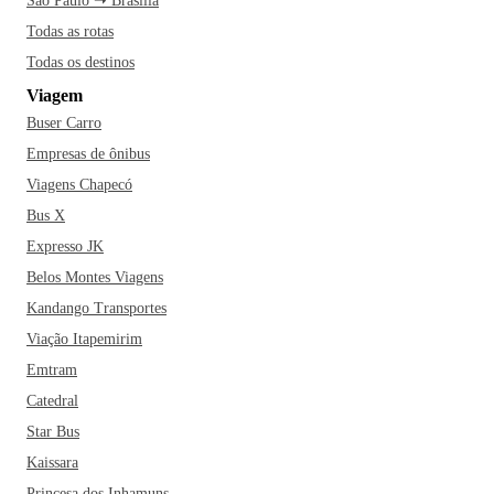
São Paulo ➝ Brasília
Todas as rotas
Todas os destinos
Viagem
Buser Carro
Empresas de ônibus
Viagens Chapecó
Bus X
Expresso JK
Belos Montes Viagens
Kandango Transportes
Viação Itapemirim
Emtram
Catedral
Star Bus
Kaissara
Princesa dos Inhamuns