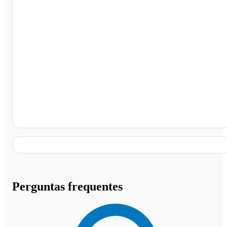
Corpo de Bombeiros de Santa Helena de Goiás 12° Cibm
Santa Helena de Goiás - GO
Perguntas frequentes