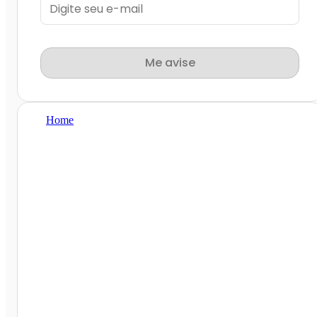
Me avise
Home