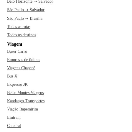
Belo Horizonte ➝ Salvador
São Paulo ➝ Salvador
São Paulo ➝ Brasília
Todas as rotas
Todas os destinos
Viagem
Buser Carro
Empresas de ônibus
Viagens Chapecó
Bus X
Expresso JK
Belos Montes Viagens
Kandango Transportes
Viação Itapemirim
Emtram
Catedral