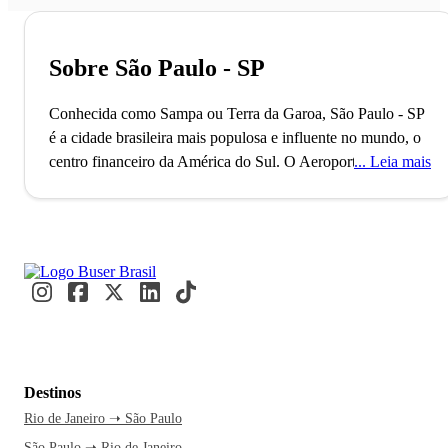
Sobre São Paulo - SP
Conhecida como Sampa ou Terra da Garoa, São Paulo - SP
é a cidade brasileira mais populosa e influente no mundo, o
centro financeiro da América do Sul.
O Aeroporto de
Leia mais
Guarulhos, o segundo maior do Brasil, conecta São Paulo
ao mundo, refletindo seu status como uma metrópole global
alfa. Com mais de 11 milhões de habitantes, a cidade é
reconhecida como a Capital Mundial da Gastronomia, onde
eventos internacionais como a Bienal de Arte e a São Paulo
Fashion Week acontecem. Paulistanos e visitantes se
misturam nos movimentados terminais e nas ruas vibrantes,
criando um fluxo constante de cultura e inovação.
A caminho
de São Paulo, você já se imagina explorando a Avenida
Destinos
Paulista e suas atrações culturais. A cidade nunca dorme, e
Rio de Janeiro ➝ São Paulo
essa energia contagiante é motivo mais do que suficiente
São Paulo ➝ Rio de Janeiro