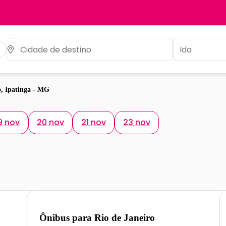
, Ipatinga - MG
9 nov
20 nov
21 nov
23 nov
Ônibus para
Rio de Janeiro