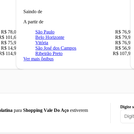
Saindo de
A partir de
R$ 78,02
São Paulo
R$ 76,90
R$ 101,67
Belo Horizonte
R$ 79,90
R$ 75,90
Vitória
R$ 76,90
R$ 14,90
São José dos Campos
R$ 56,90
R$ 114,90
Ribeirão Preto
R$ 107,90
Ver mais ônibus
Digite 
latina
para
Shopping Vale Do Aço
estiverem