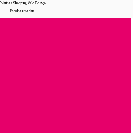
Colatina › Shopping Vale Do Aço
0 horários
de ônibus encontrados
Escolha uma data