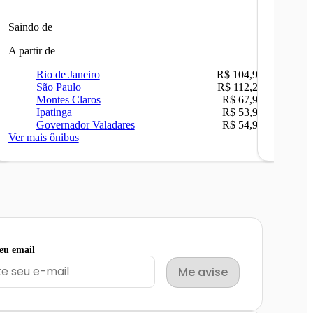
Saindo de
Saindo 
A partir de
A partir 
Rio de Janeiro
R$ 104,90
Ri
São Paulo
R$ 112,26
Be
Montes Claros
R$ 67,90
Sã
Ipatinga
R$ 53,90
Ip
Governador Valadares
R$ 54,90
Ca
Ver mais ônibus
Ver mais
seu email
Me avise