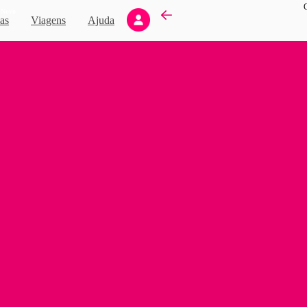
Novo
as
Viagens
Ajuda