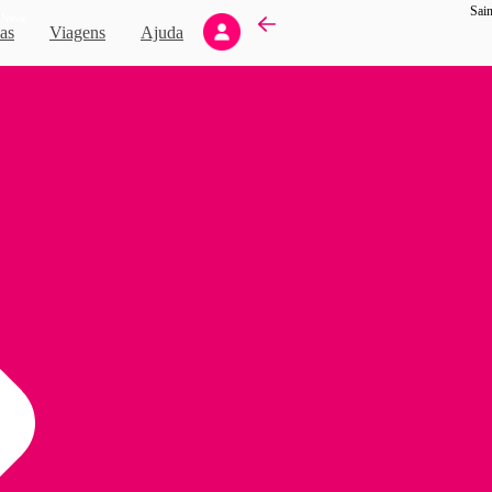
Sain
Novo
as
Viagens
Ajuda