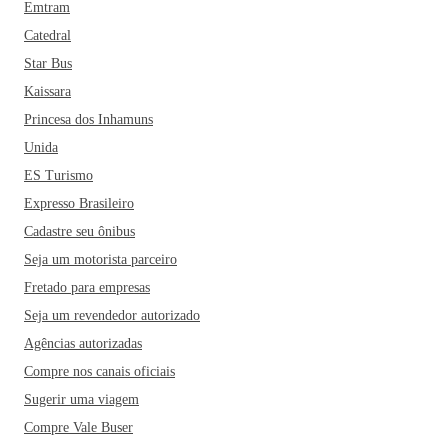
Emtram
Catedral
Star Bus
Kaissara
Princesa dos Inhamuns
Unida
ES Turismo
Expresso Brasileiro
Cadastre seu ônibus
Seja um motorista parceiro
Fretado para empresas
Seja um revendedor autorizado
Agências autorizadas
Compre nos canais oficiais
Sugerir uma viagem
Compre Vale Buser