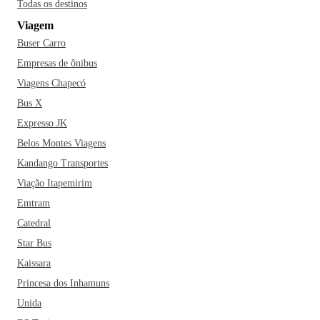
Todas os destinos
Viagem
Buser Carro
Empresas de ônibus
Viagens Chapecó
Bus X
Expresso JK
Belos Montes Viagens
Kandango Transportes
Viação Itapemirim
Emtram
Catedral
Star Bus
Kaissara
Princesa dos Inhamuns
Unida