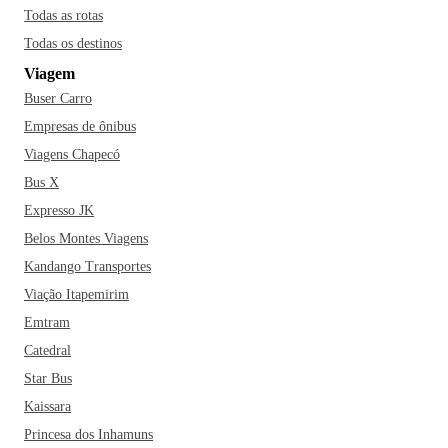
Todas as rotas
Todas os destinos
Viagem
Buser Carro
Empresas de ônibus
Viagens Chapecó
Bus X
Expresso JK
Belos Montes Viagens
Kandango Transportes
Viação Itapemirim
Emtram
Catedral
Star Bus
Kaissara
Princesa dos Inhamuns