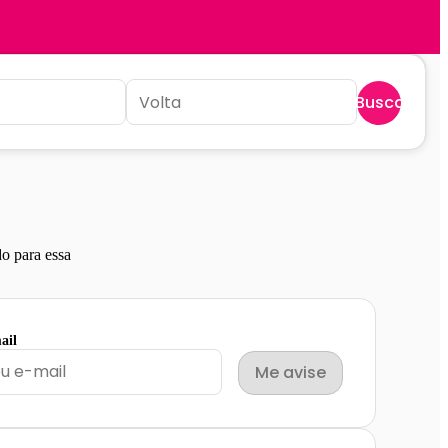
Buscar
o para essa
ail
Me avise