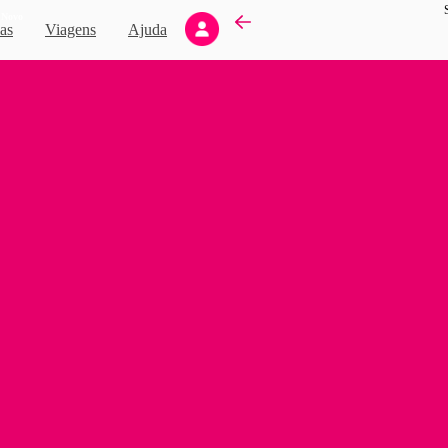
Novo
as
Viagens
Ajuda