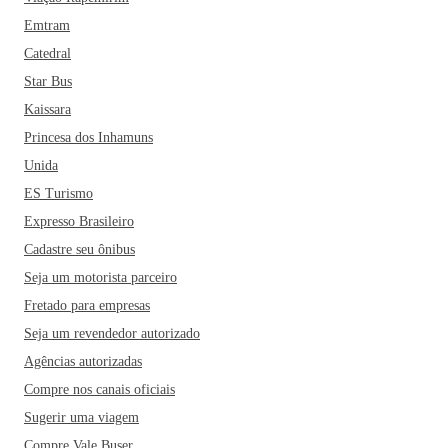
Emtram
Catedral
Star Bus
Kaissara
Princesa dos Inhamuns
Unida
ES Turismo
Expresso Brasileiro
Cadastre seu ônibus
Seja um motorista parceiro
Fretado para empresas
Seja um revendedor autorizado
Agências autorizadas
Compre nos canais oficiais
Sugerir uma viagem
Compre Vale Buser