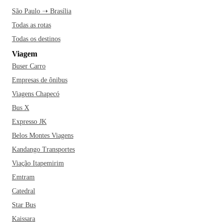
São Paulo ➝ Brasília
Todas as rotas
Todas os destinos
Viagem
Buser Carro
Empresas de ônibus
Viagens Chapecó
Bus X
Expresso JK
Belos Montes Viagens
Kandango Transportes
Viação Itapemirim
Emtram
Catedral
Star Bus
Kaissara