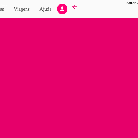
Saindo 
Novo
as
Viagens
Ajuda