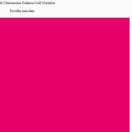
de Churrascaria Estância Grill Ourinhos
Escolha uma data