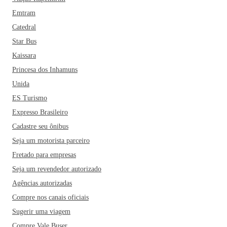
Emtram
Catedral
Star Bus
Kaissara
Princesa dos Inhamuns
Unida
ES Turismo
Expresso Brasileiro
Cadastre seu ônibus
Seja um motorista parceiro
Fretado para empresas
Seja um revendedor autorizado
Agências autorizadas
Compre nos canais oficiais
Sugerir uma viagem
Compre Vale Buser