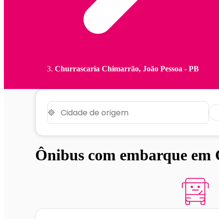
Churrascaria Chimarrão, João Pessoa - PB
Ônibus com embarque em C