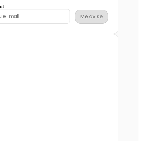
il
Me avise