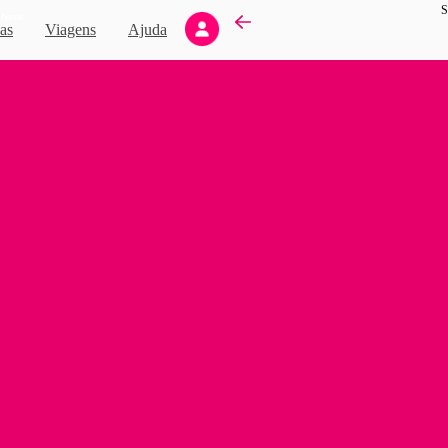
S
Novo
as
Viagens
Ajuda