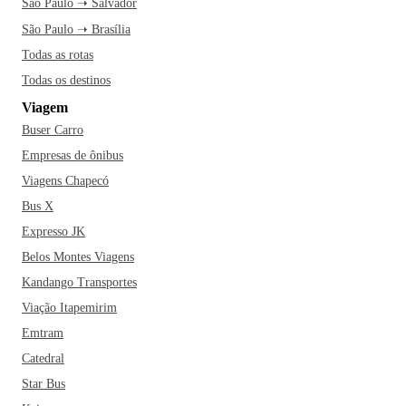
São Paulo ➝ Salvador
São Paulo ➝ Brasília
Todas as rotas
Todas os destinos
Viagem
Buser Carro
Empresas de ônibus
Viagens Chapecó
Bus X
Expresso JK
Belos Montes Viagens
Kandango Transportes
Viação Itapemirim
Emtram
Catedral
Star Bus