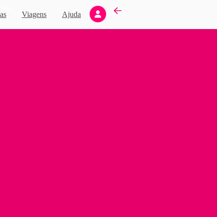
Novo
as
Viagens
Ajuda