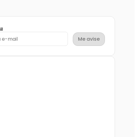
il
Me avise