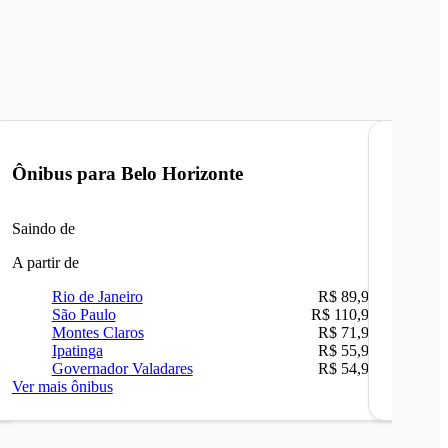
Ônibus para
Belo Horizonte
Ônibu
Saindo de
Saindo 
A partir de
A partir 
Rio de Janeiro
R$ 89,90
Ri
São Paulo
R$ 110,90
Be
Montes Claros
R$ 71,90
Sã
Ipatinga
R$ 55,90
Ip
Governador Valadares
R$ 54,90
Ca
Ver mais ônibus
Ver mais