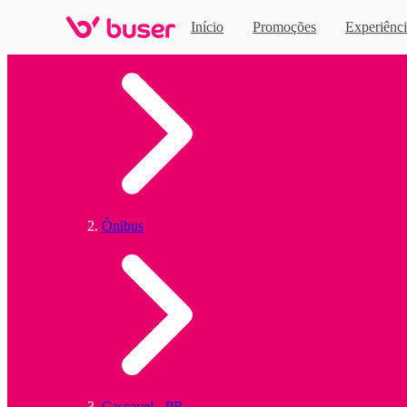
Início
Promoções
Experiênci
Home
Ônibus
Cascavel - PR