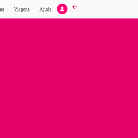
Novo
as
Viagens
Ajuda