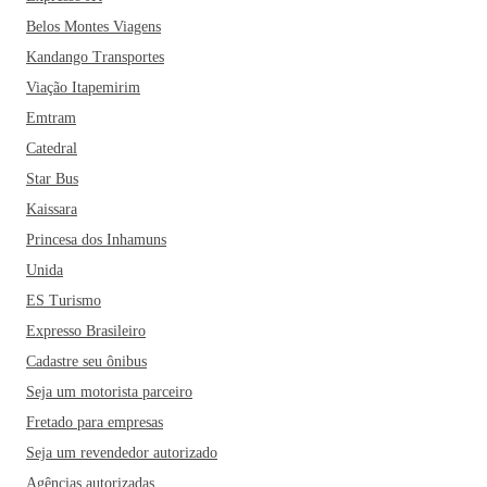
diversas atrações em seu centro histórico. A Capela São
Belos Montes Viagens
Salvador, o Centro Cultural de Aracaju e o Museu da Gente
Kandango Transportes
Sergipana são pontos turísticos indispensáveis em sua visita
pela cidade. Já quem gosta de comprar e apreciar o
Viação Itapemirim
artesanato local, o Mercado Municipal Antônio Franco é
Emtram
parada obrigatória. Ah, e não deixe de conhecer as casas de
Catedral
forró pé de serra, ritmo que contagia todos os bares e
Star Bus
quiosques da cidade. A Casa de Forró Cariri é o point da
Kaissara
cidade. Falando em forró, Aracaju é palco de um dos
Princesa dos Inhamuns
maiores eventos de festa junina da região, o Forró Caju, que
marca o mês mais animado da cidade.
A culinária sergipana
Unida
chama a atenção dos turistas; não deixe de experimentar
ES Turismo
algumas iguarias da gastronomia local como caranguejo,
Expresso Brasileiro
moqueca de camarão, amendoim cozido, carne seca e a
Cadastre seu ônibus
feijoada sergipana. A fruta típica da região, mangaba,
Seja um motorista parceiro
também é o ingrediente principal de deliciosos sucos,
Fretado para empresas
sorvetes, doces e geleias. E se você quiser juntar lazer com
boa comida, visite Parati, o melhor bar, quiosque e
Seja um revendedor autorizado
restaurante da cidade.
Se você está planejando visitar a
Agências autorizadas