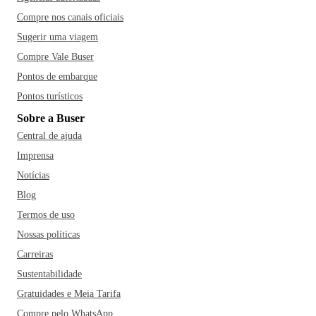
cidade, não pode deixar de inserir os Arcos da Orla de
Compre nos canais oficiais
Atalaia, um passeio de teleférico no Parque da Cidade e o
Sugerir uma viagem
Oceanário de Aracaju no seu roteiro. Dentre os restaurantes
Compre Vale Buser
mais famosos da cidade estão o Terra Tupi, a Carne de Sol
Pontos de embarque
do Ramiro, a Tapioca do Jatobá e o Pitú com Pirão da
Eliane. Você vai adorar!
Pontos turísticos
Sobre a Buser
Central de ajuda
Imprensa
Notícias
Blog
Termos de uso
Nossas políticas
Carreiras
Sustentabilidade
Gratuidades e Meia Tarifa
Compre pelo WhatsApp