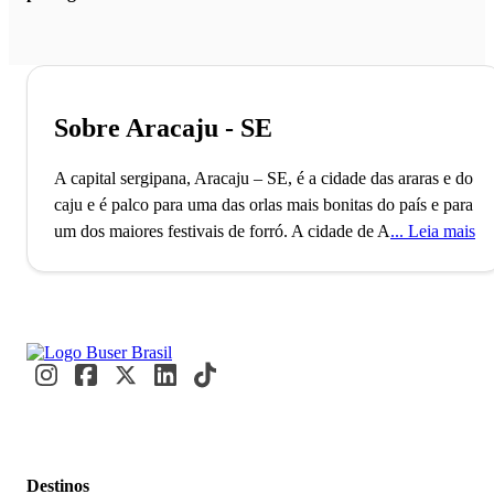
Sobre Aracaju - SE
A capital sergipana, Aracaju – SE, é a cidade das araras e do
caju e é palco para uma das orlas mais bonitas do país e para
um dos maiores festivais de forró.
A cidade de Aracaju é a
Leia mais
capital do Estado de Sergipe, conta com mais de 600 mil
habitantes e é a menor em índice de desigualdade do
Nordeste Brasileiro, você sabia? O município, que também
possui os habitantes com hábitos de vida mais saudáveis e o
menor custo de vida do Brasil, é um importante centro
urbano, econômico, cultural e político para o país. Além
disso, é a segunda cidade planejada do Brasil, foi fundada
no ano de 1855 e é famosa por suas belas praias de águas
calmas e cristalinas.
Para os curiosos de plantão, o nome da
Destinos