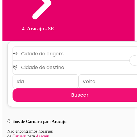
Aracaju - SE
Buscar
Ônibus de
Caruaru
para
Aracaju
Não encontramos horários
de
Caruaru
para
Aracaju