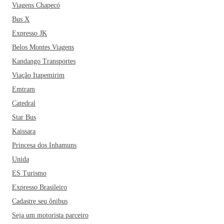
Viagens Chapecó
Bus X
Expresso JK
Belos Montes Viagens
Kandango Transportes
Viação Itapemirim
Emtram
Catedral
Star Bus
Kaissara
Princesa dos Inhamuns
Unida
ES Turismo
Expresso Brasileiro
Cadastre seu ônibus
Seja um motorista parceiro