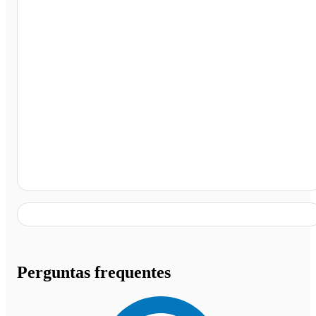
Carmópolis de Minas-restaurante Churrascaria Sabor d
Minas, Carmópolis de Minas - MG
Perguntas frequentes