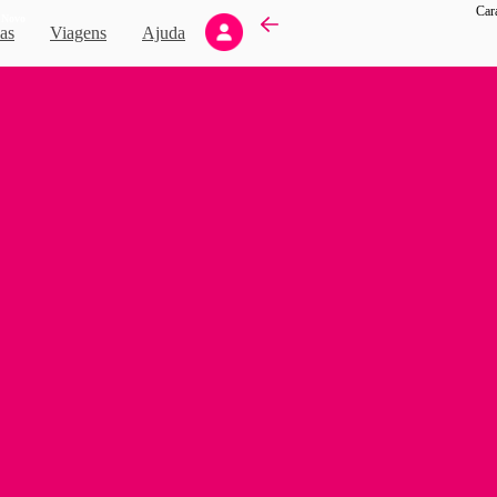
Car
Novo
as
Viagens
Ajuda