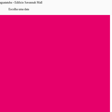
aguatatuba › Edificio Savannah Mall
20 horários
de ônibus encontrados
Escolha uma data