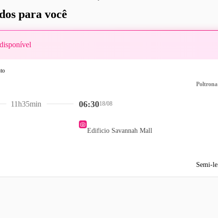
os para você
disponível
Poltrona
06:30
11h35min
18/08
Edificio Savannah Mall
Semi-le