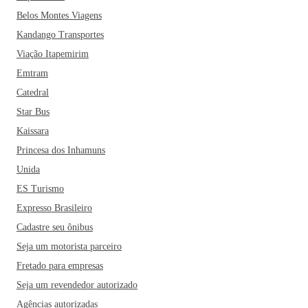
Belos Montes Viagens
Kandango Transportes
Viação Itapemirim
Emtram
Catedral
Star Bus
Kaissara
Princesa dos Inhamuns
Unida
ES Turismo
Expresso Brasileiro
Cadastre seu ônibus
Seja um motorista parceiro
Fretado para empresas
Seja um revendedor autorizado
Agências autorizadas