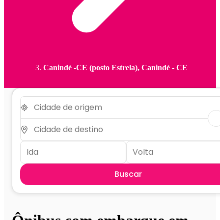
Canindé -CE (posto Estrela), Canindé - CE
Buscar