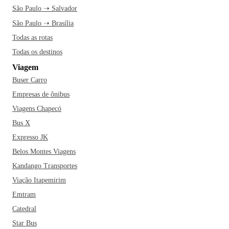
São Paulo ➝ Salvador
São Paulo ➝ Brasília
Todas as rotas
Todas os destinos
Viagem
Buser Carro
Empresas de ônibus
Viagens Chapecó
Bus X
Expresso JK
Belos Montes Viagens
Kandango Transportes
Viação Itapemirim
Emtram
Catedral
Star Bus