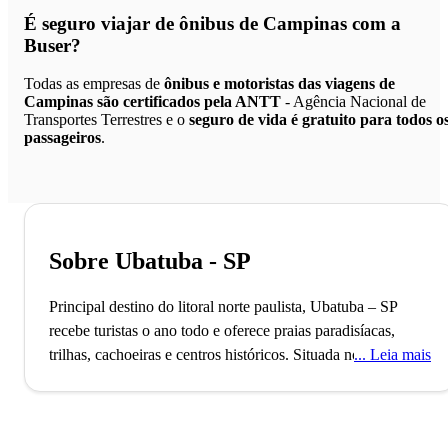
É seguro viajar de ônibus de Campinas
com a
Buser?
Todas as empresas de
ônibus e motoristas das viagens de
Campinas são certificados pela ANTT
- Agência Nacional de
Transportes Terrestres e o
seguro de vida é gratuito para todos o
passageiros
.
Sobre Ubatuba - SP
Principal destino do litoral norte paulista, Ubatuba – SP
recebe turistas o ano todo e oferece praias paradisíacas,
trilhas, cachoeiras e centros históricos.
Situada no litoral
Leia mais
norte do estado de São Paulo, a cidade de Ubatuba foi
fundada no ano de 1637. Antes ocupada por tribos
indígenas, a região foi colonizada e transformada em uma