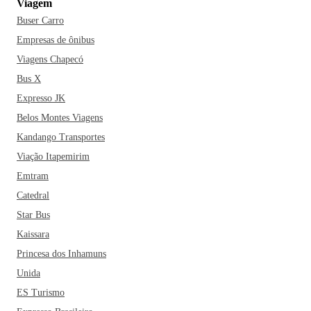
Viagem
Toninhas, Perequê e Félix. Mas se a sua vibe for trilha e
Buser Carro
cachoeira, não seja por isso; coloque no seu roteiro a
Cachoeira da Água Branca, a Cachoeira do Prumirim, a
Empresas de ônibus
Cachoeira dos Poços e a Cachoeira da Escada.
Ubatuba
Viagens Chapecó
possui muitas opções gastronômicas, como toda região
Bus X
litorânea e o seu forte são os frutos do mar. Aliás, uma ótima
Expresso JK
oportunidade para quem visita a cidade, é conhecer o
Belos Montes Viagens
Mercadão Municipal de Ubatuba. Para os amantes de bons
Kandango Transportes
pratos, a cidade conta com restaurantes de comidas asiáticas,
pizzarias, churrascarias, comidas mexicanas e italianas. Os
Viação Itapemirim
destaques são Almada Bar de Praia, Jundu Praia Bar, O Rei
Emtram
do Peixe e o Raízes Restaurante Pizzaria.
Se procura
Catedral
tranquilidade, diversão e paisagens dignas de fotos no
Star Bus
Instagram, escolheu o destino certo. E aí, já fez as suas
Kaissara
malas?
Princesa dos Inhamuns
Unida
ES Turismo