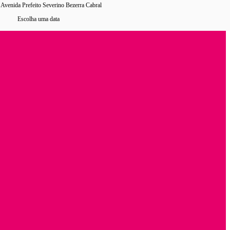
 Avenida Prefeito Severino Bezerra Cabral
Escolha uma data