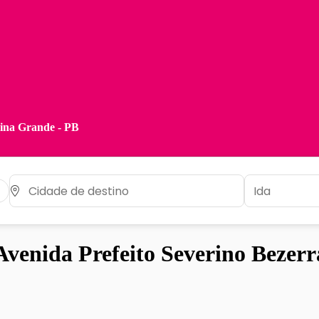
pina Grande - PB
venida Prefeito Severino Bezer