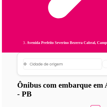
Avenida Prefeito Severino Bezerra Cabral, Cam
Ônibus com embarque em A
- PB