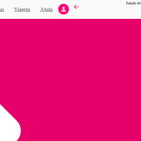
Saindo de
Novo
as
Viagens
Ajuda