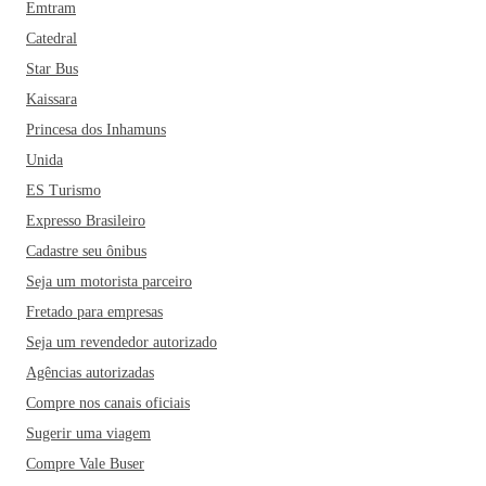
Emtram
Catedral
Star Bus
Kaissara
Princesa dos Inhamuns
Unida
ES Turismo
Expresso Brasileiro
Cadastre seu ônibus
Seja um motorista parceiro
Fretado para empresas
Seja um revendedor autorizado
Agências autorizadas
Compre nos canais oficiais
Sugerir uma viagem
Compre Vale Buser