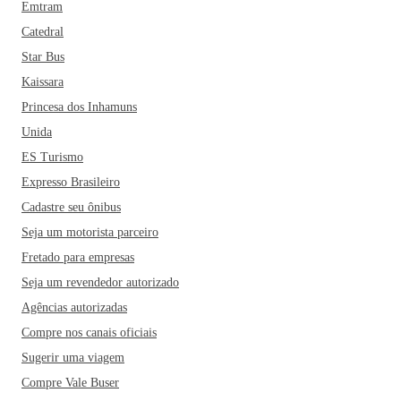
Emtram
Catedral
Star Bus
Kaissara
Princesa dos Inhamuns
Unida
ES Turismo
Expresso Brasileiro
Cadastre seu ônibus
Seja um motorista parceiro
Fretado para empresas
Seja um revendedor autorizado
Agências autorizadas
Compre nos canais oficiais
Sugerir uma viagem
Compre Vale Buser