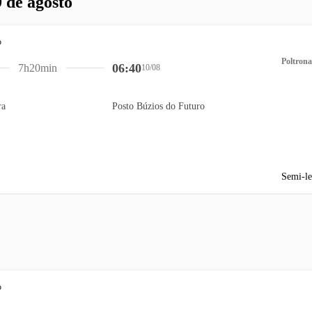
 de agosto
Poltrona
06:40
7h20min
10/08
ra
Posto Búzios do Futuro
Semi-le