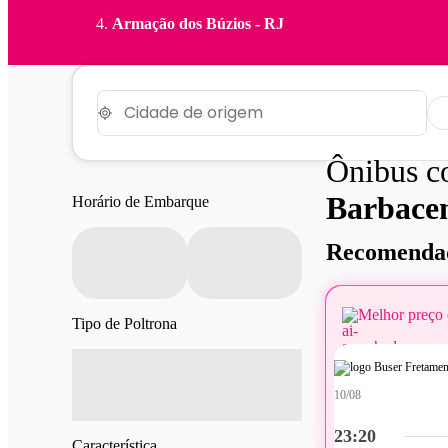
Armação dos Búzios - RJ
Ônibus 
Barbace
Horário de Embarque
Recomendad
Melhor preço 
Tipo de Poltrona
10/08
23:20
Característica