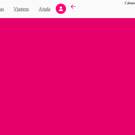
Cabana
Novo
as
Viagens
Ajuda