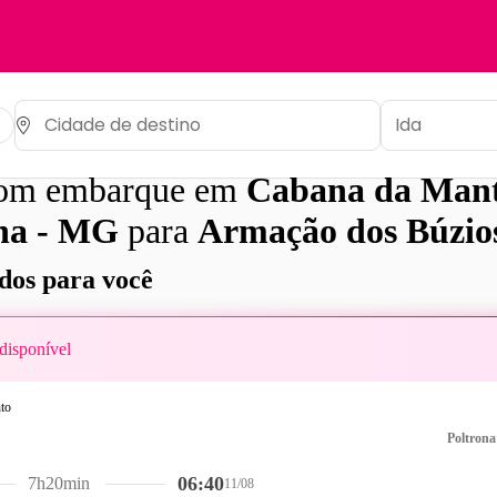
com embarque em
Cabana da Mant
na - MG
para
Armação dos Búzio
os para você
disponível
Poltrona
06:40
7h20min
11/08