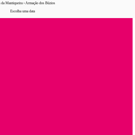
 da Mantiqueira › Armação dos Búzios
29 horários
de ônibus encontrados
Escolha uma data