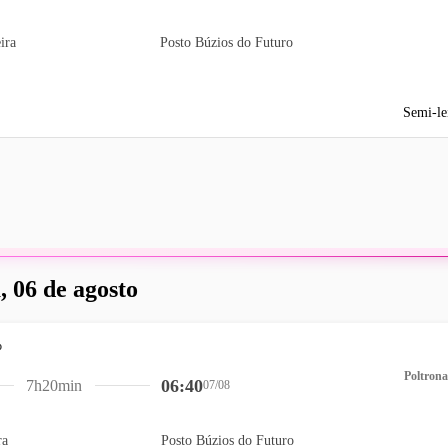
ira
Posto Búzios do Futuro
Semi-le
, 06 de agosto
Poltrona
06:40
7h20min
07/08
ra
Posto Búzios do Futuro