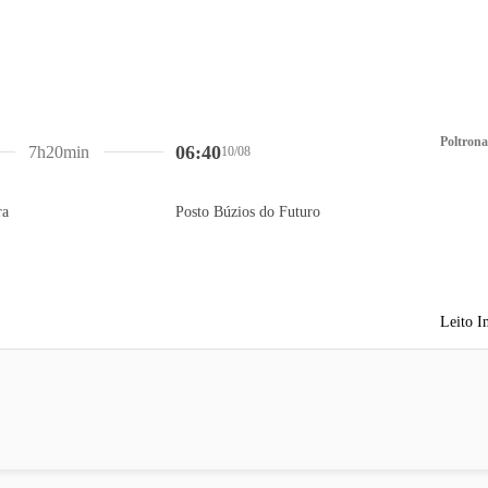
Poltrona
06:40
7h20min
10/08
ra
Posto Búzios do Futuro
Leito I