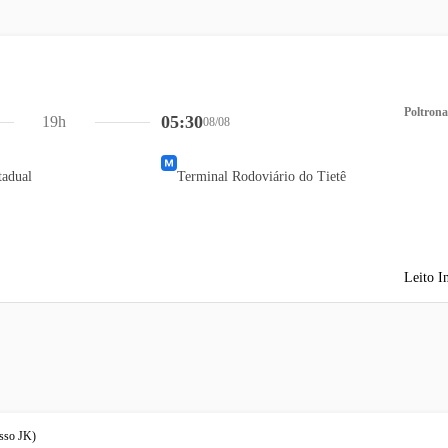
Poltrona
05:30
19h
08/08
tadual
Terminal Rodoviário do Tietê
Leito I