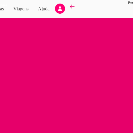
Bra
Novo
as
Viagens
Ajuda