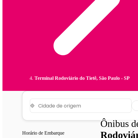
Terminal Rodoviário do Tietê, São Paulo - SP
Ônibus 
Rodoviár
Horário de Embarque